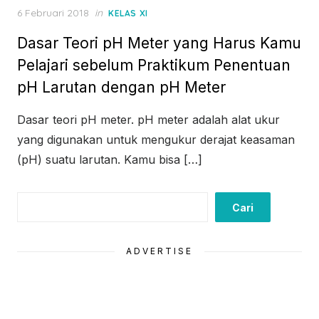
Posted
6 Februari 2018
in
KELAS XI
on
Dasar Teori pH Meter yang Harus Kamu
Pelajari sebelum Praktikum Penentuan
pH Larutan dengan pH Meter
Dasar teori pH meter. pH meter adalah alat ukur
yang digunakan untuk mengukur derajat keasaman
(pH) suatu larutan. Kamu bisa […]
Cari
Cari
ADVERTISE