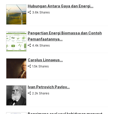
Hubungan Antara Gaya dan Energi...
3.6k Shares
Pengertian Energi Biomassa dan Contoh
Pemanfaatannya...
4.4k Shares
Carolus Linnaeus...
1.5k Shares
Ivan Petrovich Pavlov...
2.2k Shares
Bagaimana asal usul kehidupan menurut