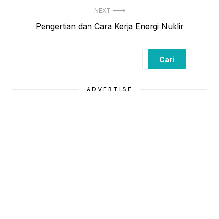
post:
NEXT
Next
Pengertian dan Cara Kerja Energi Nuklir
post:
Cari
Cari
ADVERTISE