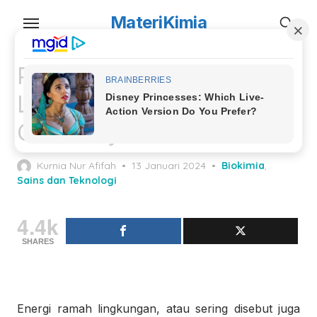
Skip
MateriKimia
to
the
content
Pengertian Energi Ramah
Lingkungan dan
Contohnya
Posted
Kurnia Nur Afifah
13 Januari 2024
Biokimia
,
on
Sains dan Teknologi
4.4k
SHARES
Energi ramah lingkungan, atau sering disebut juga