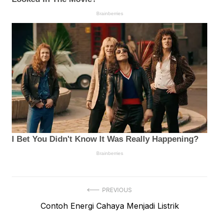
Navigasi
PREVIOUS
Previous
Contoh Energi Cahaya Menjadi Listrik
pos