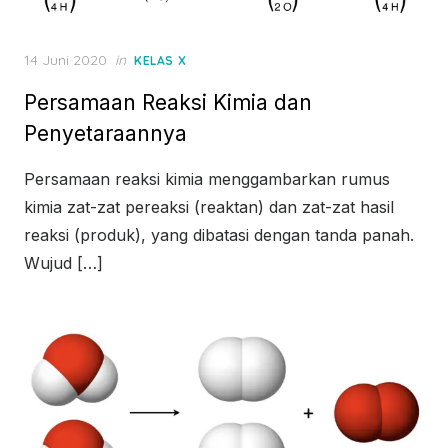
Posted
14 Juni 2020
in
KELAS X
on
Persamaan Reaksi Kimia dan
Penyetaraannya
Persamaan reaksi kimia menggambarkan rumus
kimia zat-zat pereaksi (reaktan) dan zat-zat hasil
reaksi (produk), yang dibatasi dengan tanda panah.
Wujud […]