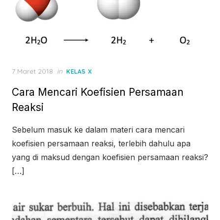
Posted
7 Maret 2018
in
KELAS X
on
Cara Mencari Koefisien Persamaan
Reaksi
Sebelum masuk ke dalam materi cara mencari
koefisien persamaan reaksi, terlebih dahulu apa
yang di maksud dengan koefisien persamaan reaksi?
[…]