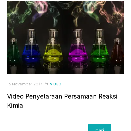
Posted
16 November 2017
in
VIDEO
on
Video Penyetaraan Persamaan Reaksi
Kimia
Cari
Cari