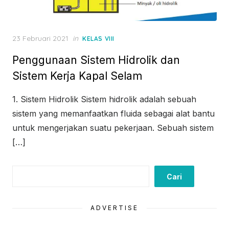
Posted
23 Februari 2021
in
KELAS VIII
on
Penggunaan Sistem Hidrolik dan
Sistem Kerja Kapal Selam
1. Sistem Hidrolik Sistem hidrolik adalah sebuah
sistem yang memanfaatkan fluida sebagai alat bantu
untuk mengerjakan suatu pekerjaan. Sebuah sistem
[…]
Cari
Cari
ADVERTISE