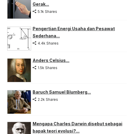
Gerak...
5.1k Shares
Pengertian Energi Usaha dan Pesawat
Sederhana...
4.4k Shares
Anders Celsius...
1.5k Shares
Baruch Samuel Blumberg...
2.2k Shares
Mengapa Charles Darwin disebut sebagai
bapak teori evolusi?...