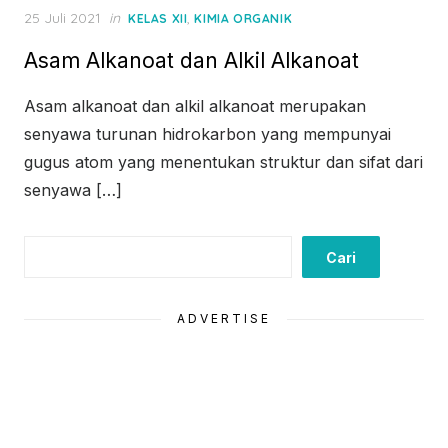
Posted
25 Juli 2021
in
,
KELAS XII
KIMIA ORGANIK
on
Asam Alkanoat dan Alkil Alkanoat
Asam alkanoat dan alkil alkanoat merupakan
senyawa turunan hidrokarbon yang mempunyai
gugus atom yang menentukan struktur dan sifat dari
senyawa […]
Cari
Cari
ADVERTISE