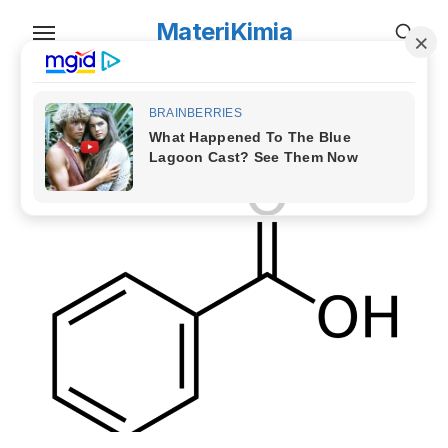
Skip
MateriKimia
to
the
content
TAG:
zat asam