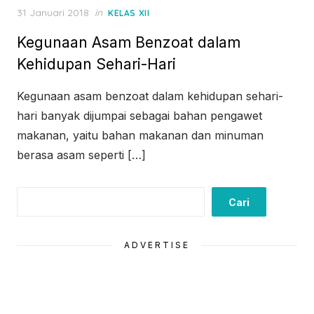
Posted
31 Januari 2018
in
KELAS XII
on
Kegunaan Asam Benzoat dalam
Kehidupan Sehari-Hari
Kegunaan asam benzoat dalam kehidupan sehari-
hari banyak dijumpai sebagai bahan pengawet
makanan, yaitu bahan makanan dan minuman
berasa asam seperti […]
Cari
Cari
ADVERTISE