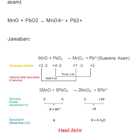
asam)
MnO + PbO
2
→ MnO
4
–
+ Pb
2+
Jawaban: