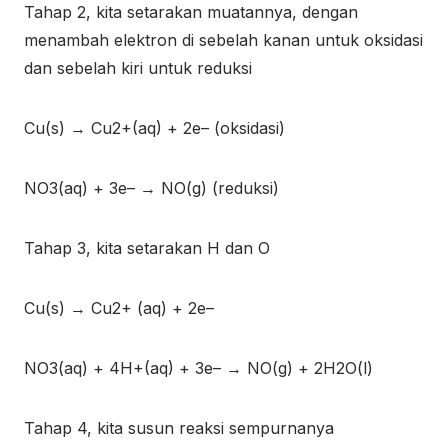
Tahap 2, kita setarakan muatannya, dengan
menambah elektron di sebelah kanan untuk oksidasi
dan sebelah kiri untuk reduksi
Cu
(s)
→ Cu
2+
(aq)
+ 2e
–
(oksidasi)
NO
3(aq)
+ 3e
–
→ NO
(g)
(reduksi)
Tahap 3, kita setarakan H dan O
Cu
(s)
→ Cu
2+
(aq)
+ 2e
–
NO
3(aq)
+ 4H
+
(aq)
+ 3e
–
→ NO
(g)
+ 2H
2
O
(l)
Tahap 4, kita susun reaksi sempurnanya