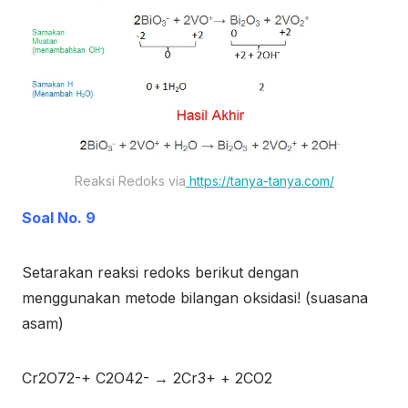
Reaksi Redoks via
https://tanya-tanya.com/
Soal No. 9
Setarakan reaksi redoks berikut dengan
menggunakan metode bilangan oksidasi! (suasana
asam)
Cr
2
O
7
2-
+ C
2
O
4
2-
→ 2Cr
3+
+ 2CO
2