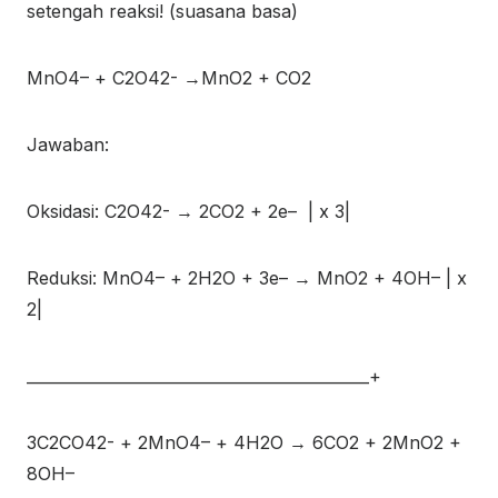
setengah reaksi! (suasana basa)
MnO
4
–
+ C
2
O
4
2-
→MnO
2
+ CO
2
Jawaban:
Oksidasi: C
2
O
4
2-
→ 2CO
2
+ 2e
–
| x 3|
Reduksi: MnO
4
–
+ 2H
2
O + 3e
–
→ MnO
2
+ 4OH
–
| x
2|
____________________________________________+
3C
2
CO
4
2-
+ 2MnO
4
–
+ 4H
2
O → 6CO
2
+ 2MnO
2
+
8OH
–