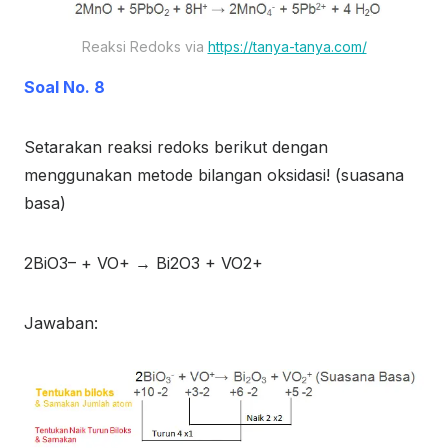
Reaksi Redoks via
https://tanya-tanya.com/
Soal No. 8
Setarakan reaksi redoks berikut dengan
menggunakan metode bilangan oksidasi! (suasana
basa)
2BiO
3
–
+ VO
+
→ Bi
2
O
3
+ VO
2
+
Jawaban: