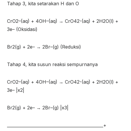
Tahap 3, kita setarakan H dan O
CrO
2
–
(aq)
+ 4OH
–
(aq)
→ CrO
4
2-
(aq)
+ 2H
2
O
(l)
+
3e
–
(Oksidasi)
Br
2(g)
+ 2e
–
→ 2Br
–
(g)
(Reduksi)
Tahap 4, kita susun reaksi sempurnanya
CrO
2
–
(aq)
+ 4OH
–
(aq)
→ CrO
4
2-
(aq)
+ 2H
2
O
(l)
+
3e
–
|x2|
Br
2(g)
+ 2e
–
→ 2Br
–
(g)
|x3|
_______________________________________________+