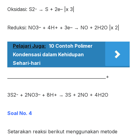
Oksidasi: S
2-
→ S + 2e
–
|x 3|
Reduksi: NO
3
–
+ 4H
+
+ 3e
–
→ NO + 2H
2
O |x 2|
Pelajari Juga:
10 Contoh Polimer
Kondensasi dalam Kehidupan
Sehari-hari
______________________________________________+
3S
2-
+ 2NO
3
–
+ 8H
+
→ 3S + 2NO + 4H
2
O
Soal No. 4
Setarakan reaksi berikut menggunakan metode