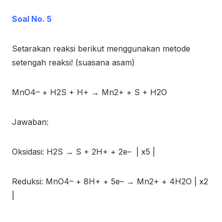
Soal No. 5
Setarakan reaksi berikut menggunakan metode
setengah reaksi! (suasana asam)
MnO
4
–
+ H
2
S + H
+
→ Mn
2+
+ S + H
2
O
Jawaban:
Oksidasi: H
2
S → S + 2H
+
+ 2e
–
| x5 |
Reduksi: MnO
4
–
+ 8H
+
+ 5e
–
→ Mn
2+
+ 4H
2
O | x2
|