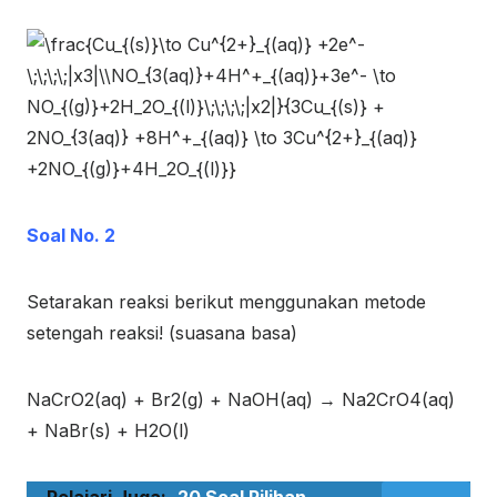
Soal No. 2
Setarakan reaksi berikut menggunakan metode
setengah reaksi! (suasana basa)
NaCrO
2(aq)
+ Br
2(g)
+ NaOH
(aq)
→ Na
2
CrO
4(aq)
+ NaBr
(s)
+ H
2
O
(l)