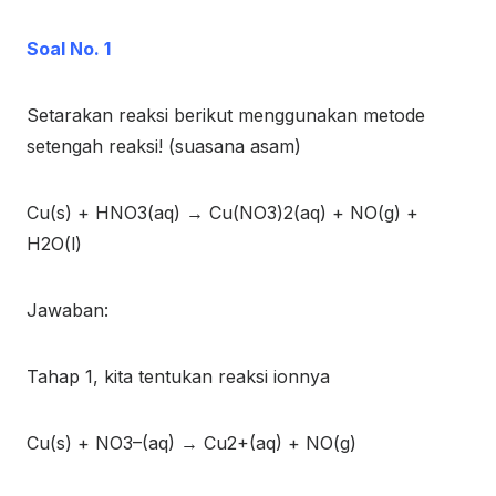
Soal No. 1
Setarakan reaksi berikut menggunakan metode
setengah reaksi! (suasana asam)
Cu
(s)
+ HNO
3(aq)
→ Cu(NO
3
)
2(aq)
+ NO
(g)
+
H
2
O
(l)
Jawaban:
Tahap 1, kita tentukan reaksi ionnya
Cu
(s)
+ NO
3
–
(aq)
→ Cu
2+
(aq)
+ NO
(g)