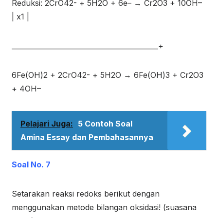
Reduksi: 2CrO
4
2-
+ 5H
2
O + 6e
–
→ Cr
2
O
3
+ 10OH
–
| x1 |
___________________________________________+
6Fe(OH)
2
+ 2CrO
4
2-
+ 5H
2
O → 6Fe(OH)
3
+ Cr
2
O
3
+ 4OH
–
Pelajari Juga:
5 Contoh Soal
Amina Essay dan Pembahasannya
Soal No. 7
Setarakan reaksi redoks berikut dengan
menggunakan metode bilangan oksidasi! (suasana