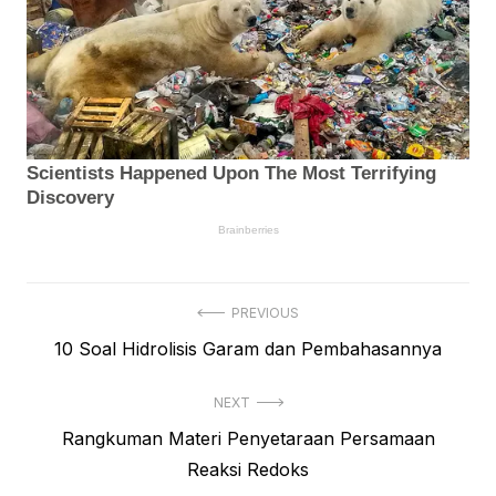
Navigasi
PREVIOUS
Previous
10 Soal Hidrolisis Garam dan Pembahasannya
pos
post:
NEXT
Next
Rangkuman Materi Penyetaraan Persamaan
post:
Reaksi Redoks