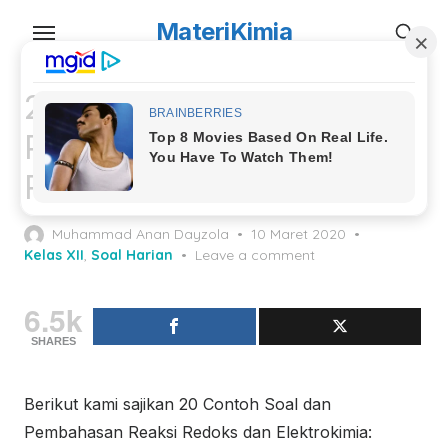
Skip
MateriKimia
to
the
content
20 Contoh Soal dan
Pembahasan Reaksi
Redoks dan Elektrokimia
Posted
Muhammad Anan Dayzola
10 Maret 2020
on
Kelas XII
,
Soal Harian
Leave a comment
6.5k
SHARES
Berikut kami sajikan 20 Contoh Soal dan
Pembahasan Reaksi Redoks dan Elektrokimia: