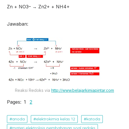
Zn + NO
3
–
→ Zn
2+
+ NH
4
+
Jawaban:
Reaksi Redoks via
http://www.belajarkimiapintar.com
Pages:
1
2
anoda
elektrokimia kelas 12
katoda
materi elektrolisis pembahasan soal redoks