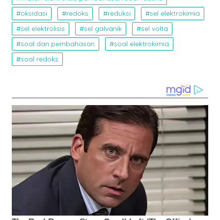
oksidasi
redoks
reduksi
sel elektrokimia
sel elektrolisis
sel galvanik
sel volta
soal dan pembahasan
soal elektrokimia
soal redoks