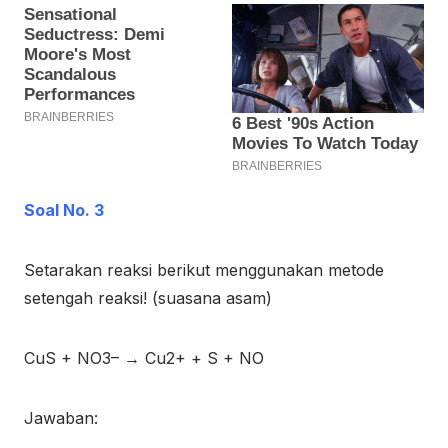
Soal No. 3
Setarakan reaksi berikut menggunakan metode
setengah reaksi! (suasana asam)
CuS + NO
3
–
→ Cu
2+
+ S + NO
Jawaban: