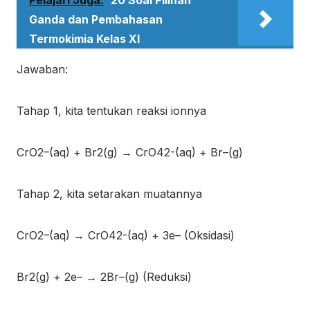
Pelajari Juga:
20 Soal Pilihan
Ganda dan Pembahasan
Termokimia Kelas XI
Jawaban:
Tahap 1, kita tentukan reaksi ionnya
CrO
2
–
(aq)
+ Br
2(g)
→ CrO
4
2-
(aq)
+ Br
–
(g)
Tahap 2, kita setarakan muatannya
CrO
2
–
(aq)
→ CrO
4
2-
(aq)
+ 3e
–
(Oksidasi)
Br
2(g)
+ 2e
–
→ 2Br
–
(g)
(Reduksi)