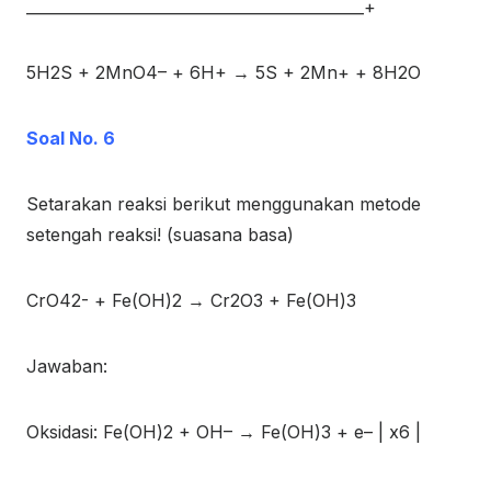
____________________________________________+
5H
2
S + 2MnO
4
–
+ 6H
+
→ 5S + 2Mn
+
+ 8H
2
O
Soal No. 6
Setarakan reaksi berikut menggunakan metode
setengah reaksi! (suasana basa)
CrO
4
2-
+ Fe(OH)
2
→ Cr
2
O
3
+ Fe(OH)
3
Jawaban:
Oksidasi: Fe(OH)
2
+ OH
–
→ Fe(OH)
3
+ e
–
| x6 |