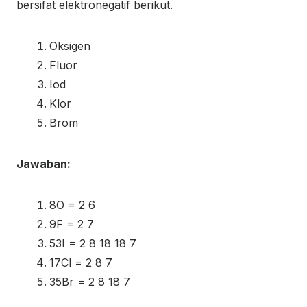
bersifat elektronegatif berikut.
Oksigen
Fluor
Iod
Klor
Brom
Jawaban:
8
O = 2 6
9
F = 2 7
53
I = 2 8 18 18 7
17
Cl = 2 8 7
35
Br = 2 8 18 7