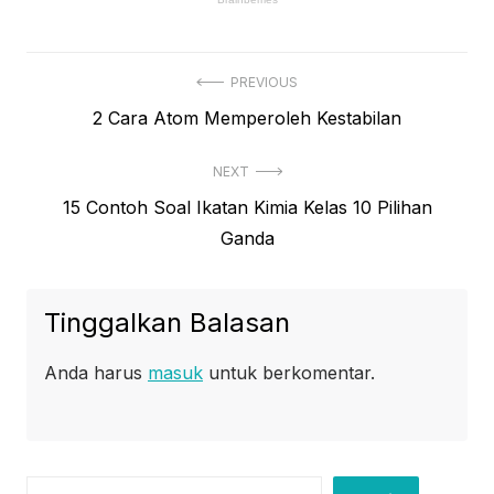
Navigasi
PREVIOUS
Previous
2 Cara Atom Memperoleh Kestabilan
pos
post:
NEXT
Next
15 Contoh Soal Ikatan Kimia Kelas 10 Pilihan
post:
Ganda
Tinggalkan Balasan
Anda harus
masuk
untuk berkomentar.
Cari