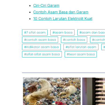
Ciri-Ciri Garam
Contoh Asam Basa dan Garam
10 Contoh Larutan Elektrolit Kuat
7 sifat asam
asam basa
asam dan bas
contoh asam basa
contoh basa
contoh
indikator asam basa
sifat larutan asam
sifat-sifat asam basa
teori asam basa