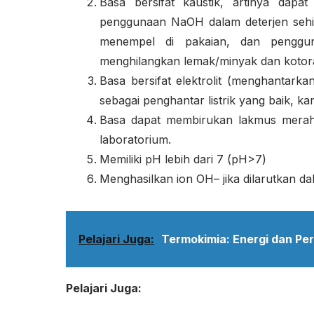
Basa bersifat kaustik, artinya dapa
penggunaan NaOH dalam deterjen sehi
menempel di pakaian, dan pengg
menghilangkan lemak/minyak dan kotor
Basa bersifat elektrolit (menghantarka
sebagai penghantar listrik yang baik, ka
Basa dapat membirukan lakmus merah.
laboratorium.
Memiliki pH lebih dari 7 (pH>7)
Menghasilkan ion OH
–
jika dilarutkan da
Pelajari Juga:
Termokimia: Energi dan Pe
Pelajari Juga: