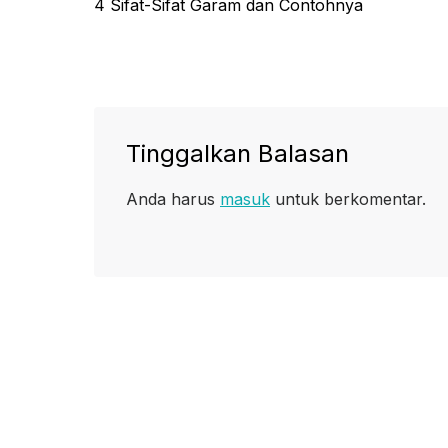
Previous
4 Sifat-Sifat Garam dan Contohnya
pos
post:
Tinggalkan Balasan
Anda harus
masuk
untuk berkomentar.