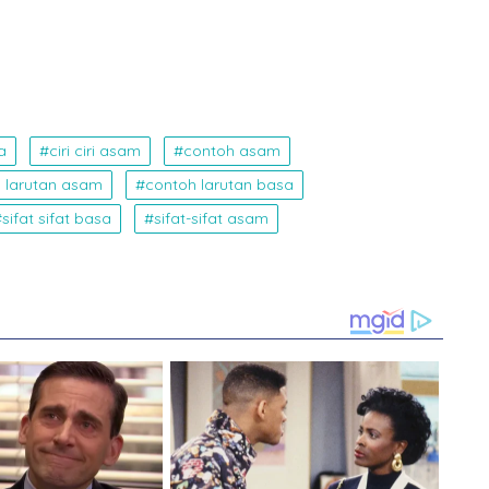
a
ciri ciri asam
contoh asam
 larutan asam
contoh larutan basa
sifat sifat basa
sifat-sifat asam