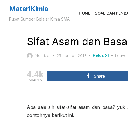
Skip
MateriKimia
to
HOME
SOAL DAN PEMB
Pusat Sumber Belajar Kimia SMA
the
content
Sifat Asam dan Bas
Posted
Mastizal
25 Januari 2018
Kelas XI
Leave
on
4.4k
Share
SHARES
Apa saja sih sifat-sifat asam dan basa? yuk
contohnya berikut ini.