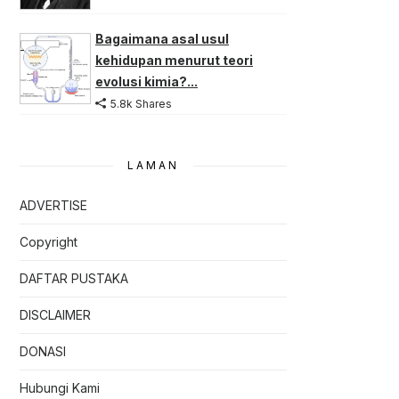
Bagaimana asal usul
kehidupan menurut teori
evolusi kimia?...
5.8k Shares
LAMAN
ADVERTISE
Copyright
DAFTAR PUSTAKA
DISCLAIMER
DONASI
Hubungi Kami