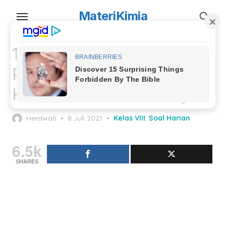
Skip
MateriKimia
to
the
content
15 Soal Sistem
Pencernaan Manusia
Kelas 8 dan Jawabannya
Posted
Herawati
8 Juli 2021
Kelas VIII
,
Soal Harian
on
6.5k
SHARES