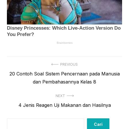
Navigasi
PREVIOUS
Previous
20 Contoh Soal Sistem Pencernaan pada Manusia
pos
post:
dan Pembahasannya Kelas 8
NEXT
Next
4 Jenis Reagen Uji Makanan dan Hasilnya
post:
Cari
Cari