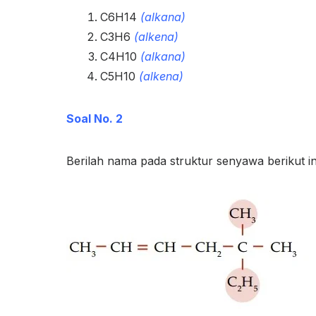
C
6
H
14
(alkana)
C
3
H
6
(alkena)
C
4
H
10
(alkana)
C
5
H
10
(alkena)
Soal No. 2
Berilah nama pada struktur senyawa berikut in