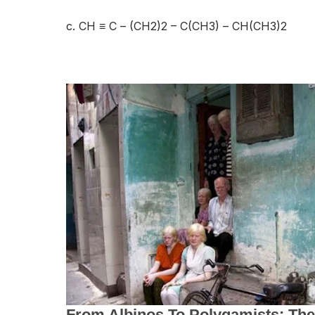
c. CH ≡ C – (CH
2
)
2
– C(CH
3
) – CH(CH
3
)
2