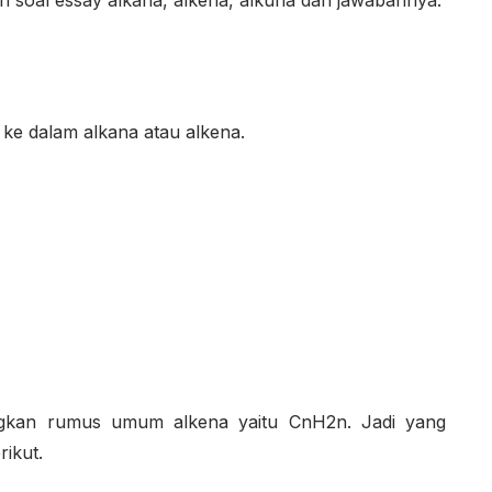
oh soal essay alkana, alkena, alkuna dan jawabannya.
ke dalam alkana atau alkena.
gkan rumus umum alkena yaitu C
n
H
2n
. Jadi yang
ikut.