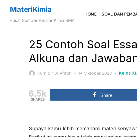
Skip
MateriKimia
to
HOME
SOAL DAN PEMB
Pusat Sumber Belajar Kimia SMA
the
content
25 Contoh Soal Essa
Alkuna dan Jawaba
Posted
Kurnia Nur Afifah
14 Oktober 2020
Kelas XI
on
6.5k
Share
SHARES
Supaya kamu lebih memahami materi senyawa 