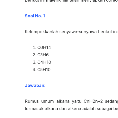
Berikut ini materikimia telah menyiapkan cont
Soal No. 1
Kelompokkanlah senyawa-senyawa berikut ini 
C
6
H
14
C
3
H
6
C
4
H
10
C
5
H
10
Jawaban:
Rumus umum alkana yaitu C
n
H
2n+2
sedan
termasuk alkana dan alkena adalah sebagai ber