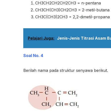
CH
3
CH
2
CH
2
CH
2
CH
3
= n-pentana
CH
3
CH(CH
3
)CH
2
CH
3
= 2-metil-butana
CH
3
C(CH
3
)
2
CH
3
= 2,2-dimetil-propana
Pelajari Juga:
Jenis-Jenis Titrasi Asam B
Soal No. 4
Berilah nama pada struktur senyawa berikut.