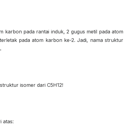
tom karbon pada rantai induk, 2 gugus metil pada atom
terletak pada atom karbon ke-2. Jadi, nama struktur
.
ruktur isomer dari C
5
H
12
!
i atas: