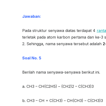
Jawaban:
Pada struktur senyawa diatas terdapat 4
rant
terletak pada atom karbon pertama dan ke-3 se
2. Sehingga, nama senyawa tersebut adalah
2
Soal No. 5
Berilah nama senyawa-senyawa berikut ini.
a. CH
3
– CH(C
2
H
5
) – (CH
2
)
2
– C(CH
3
)
3
b. CH
3
– CH = C(CH
3
) – CH(CH
3
) – C(CH
3
)
3