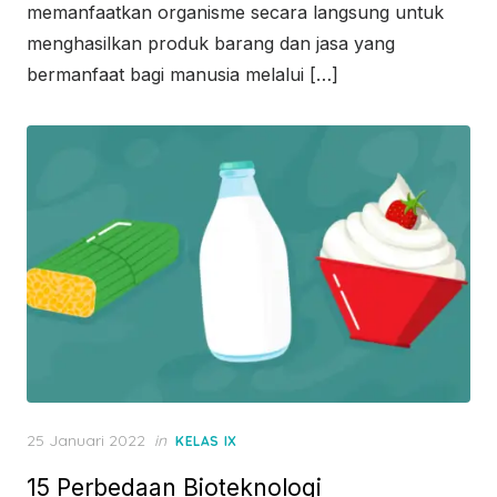
memanfaatkan organisme secara langsung untuk
menghasilkan produk barang dan jasa yang
bermanfaat bagi manusia melalui […]
Posted
25 Januari 2022
in
KELAS IX
on
15 Perbedaan Bioteknologi