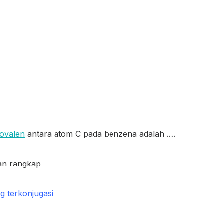
kovalen
antara atom C pada benzena adalah ….
tan rangkap
g terkonjugasi