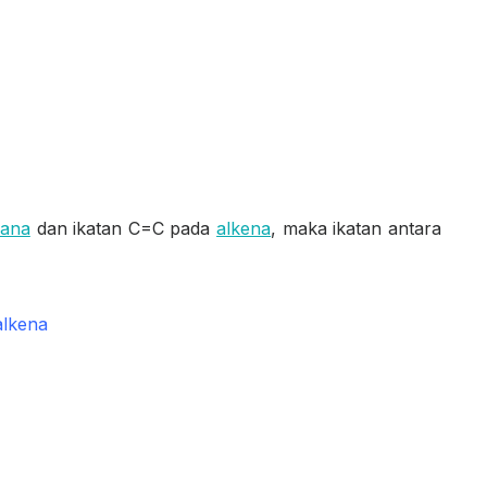
kana
dan ikatan C=C pada
alkena
, maka ikatan antara
alkena