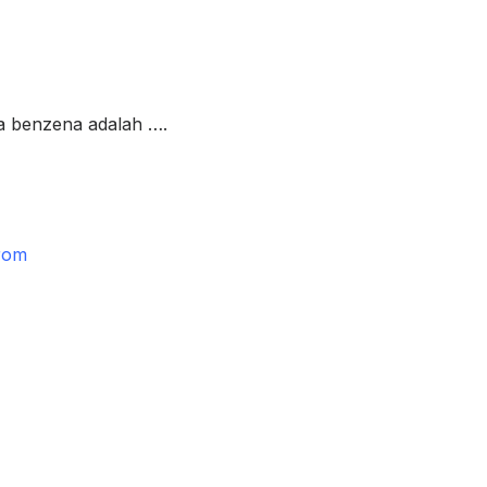
wa benzena adalah ….
brom