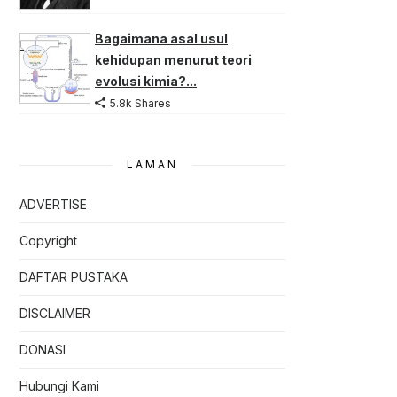
Bagaimana asal usul
kehidupan menurut teori
evolusi kimia?...
5.8k Shares
LAMAN
ADVERTISE
Copyright
DAFTAR PUSTAKA
DISCLAIMER
DONASI
Hubungi Kami