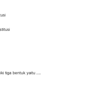
usi
titusi
i tiga bentuk yaitu ….