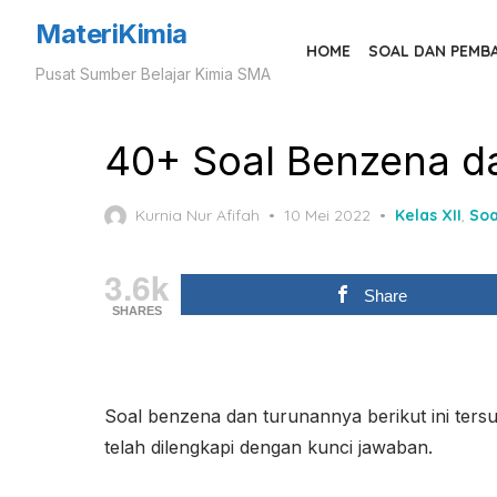
Skip
MateriKimia
to
HOME
SOAL DAN PEMB
Pusat Sumber Belajar Kimia SMA
the
content
40+ Soal Benzena d
Posted
Kurnia Nur Afifah
10 Mei 2022
Kelas XII
,
Soa
on
3.6k
Share
SHARES
Soal benzena dan turunannya berikut ini tersu
telah dilengkapi dengan kunci jawaban.